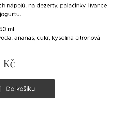
h nápojů, na dezerty, palačinky, lívance
jogurtu.
50 ml
voda, ananas, cukr, kyselina citronová
0
Kč
Do košíku