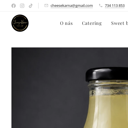
cheesekarna@gmail.com
734 113 853
O nás
Catering
Sweet 