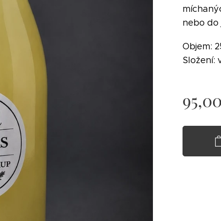
míchanýc
nebo do 
Objem: 2
Složení: 
95,0