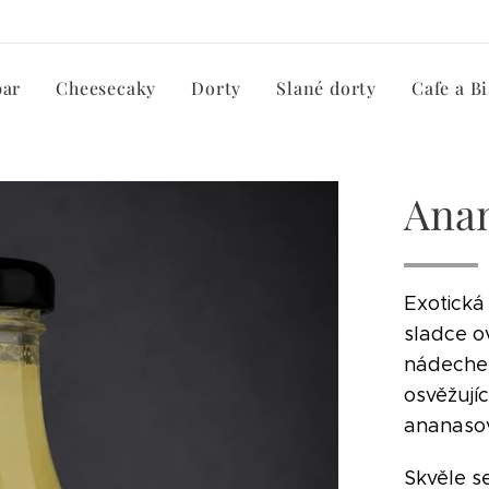
bar
Cheesecaky
Dorty
Slané dorty
Cafe a Bi
Anan
Exotická
sladce o
nádechem
osvěžují
ananasov
Skvěle s