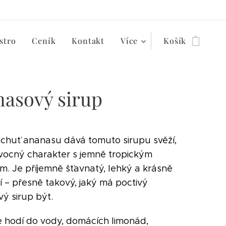
stro
Ceník
Kontakt
Více
Košík
asový sirup
 chuť ananasu dává tomuto sirupu svěží,
vocný charakter s jemně tropickým
. Je příjemně šťavnatý, lehký a krásně
cí – přesně takový, jaký má poctivý
ý sirup být.
e hodí do vody, domácích limonád,