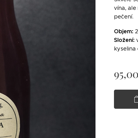
vína, al
pečení.
Objem:
2
Složení:
v
kyselina
95,0