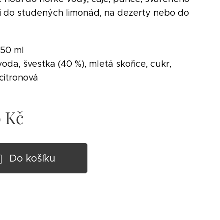
e i do studených limonád, na dezerty nebo do
50 ml
oda, švestka (40 %), mletá skořice, cukr,
 citronová
0
Kč
Do košíku