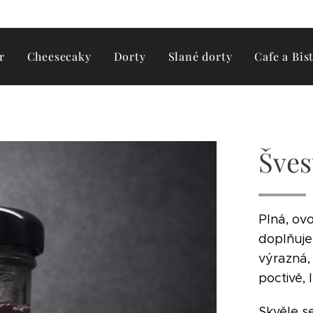
r
Cheesecaky
Dorty
Slané dorty
Cafe a Bis
Šves
Plná, ov
doplňuje
výrazná,
poctivě,
Skvěle s