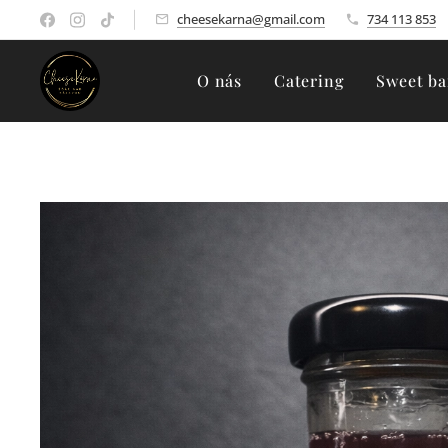
cheesekarna@gmail.com
734 113 853
O nás
Catering
Sweet ba