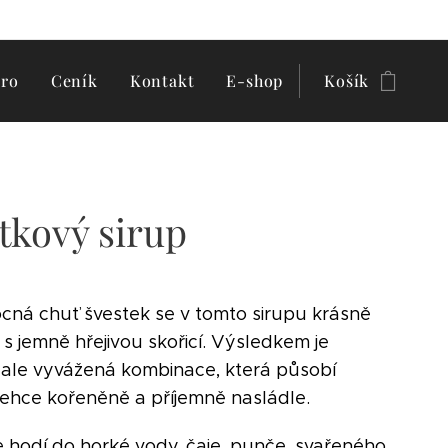
tro
Ceník
Kontakt
E-shop
Košík
tkový sirup
ocná chuť švestek se v tomto sirupu krásně
 s jemně hřejivou skořicí. Výsledkem je
 ale vyvážená kombinace, která působí
 lehce kořeněně a příjemně nasládle.
e hodí do horké vody, čaje, punče, svařeného